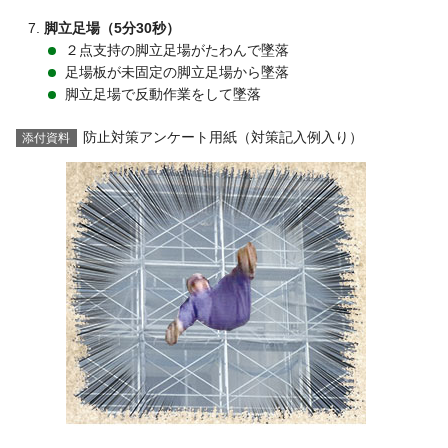
脚立足場（5分30秒）
２点支持の脚立足場がたわんで墜落
足場板が未固定の脚立足場から墜落
脚立足場で反動作業をして墜落
防止対策アンケート用紙（対策記入例入り）
添付資料