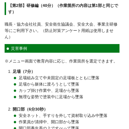
【第2部】研修編（40分）（作業箇所の内容は第1部と同じで
す）
職長・協力会社社員、安全衛生協議会、安全大会、事業主研修
等にご利用下さい。（防止対策アンケート用紙は使用しませ
ん）
災害事例
※メニュー画面で教育内容に応じ、作業箇所を選定できます。
足場（7分）
足場組み立て中未固定の足場板とともに墜落
足場から躯体に渡ろうとして墜落
カップ掛け作業中、足場から墜落
無理な姿勢で塗装中に足場から墜落
開口部（6分30秒）
安全ネット、手すりを外して資材取り込み中墜落
作業員が清掃中、開口部から墜落
開口部養生蓋の上ですべって墜落