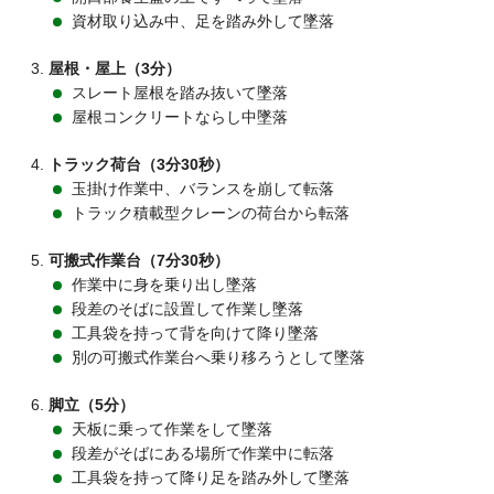
資材取り込み中、足を踏み外して墜落
屋根・屋上（3分）
スレート屋根を踏み抜いて墜落
屋根コンクリートならし中墜落
トラック荷台（3分30秒）
玉掛け作業中、バランスを崩して転落
トラック積載型クレーンの荷台から転落
可搬式作業台（7分30秒）
作業中に身を乗り出し墜落
段差のそばに設置して作業し墜落
工具袋を持って背を向けて降り墜落
別の可搬式作業台へ乗り移ろうとして墜落
脚立（5分）
天板に乗って作業をして墜落
段差がそばにある場所で作業中に転落
工具袋を持って降り足を踏み外して墜落