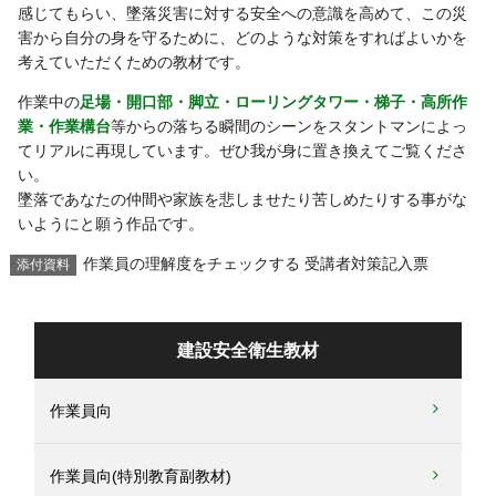
感じてもらい、墜落災害に対する安全への意識を高めて、この災
害から自分の身を守るために、どのような対策をすればよいかを
考えていただくための教材です。
作業中の
足場・開口部・脚立・ローリングタワー・梯子・高所作
業・作業構台
等からの落ちる瞬間のシーンをスタントマンによっ
てリアルに再現しています。ぜひ我が身に置き換えてご覧くださ
い。
墜落であなたの仲間や家族を悲しませたり苦しめたりする事がな
いようにと願う作品です。
作業員の理解度をチェックする 受講者対策記入票
添付資料
建設安全衛生教材
作業員向
作業員向(特別教育副教材)